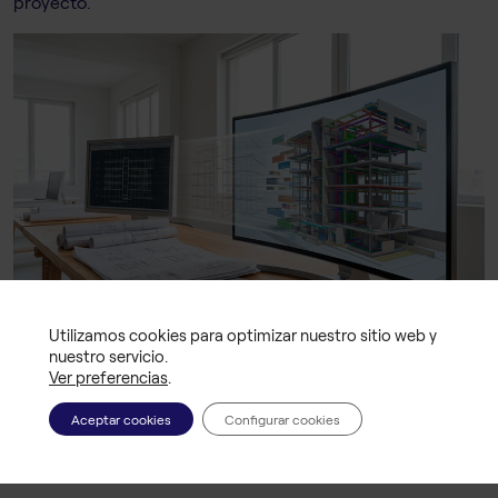
proyecto.
Utilizamos cookies para optimizar nuestro sitio web y
nuestro servicio.
Ver preferencias
.
Qué formación BIM elegir según tu
Aceptar cookies
Configurar cookies
punto de partida