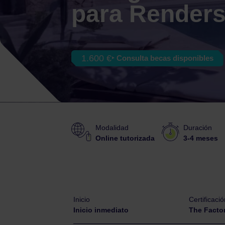
para Render
1.600 €
‣ Consulta becas disponibles
Modalidad
Duración
Online tutorizada
3-4 meses
Inicio
Certificació
Inicio inmediato
The Facto