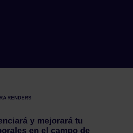
ARA RENDERS
renciará y mejorará tu
borales en el campo de