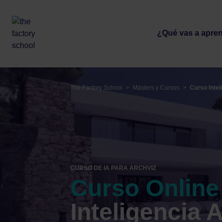
Blog de The Factory School
Campus Vi
¿qué vas a apr
Másters
Formaciones IA
The Factory School
>
Másters y Cursos
>
Curso Intel
CURSO DE IA PARA ARCHVIZ
Curso Online
Inteligencia Ar