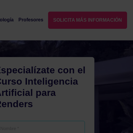
(+34) 91 022 86 28
(+34) 692 89 80 69
Ayudas
dología
profesores
SOLICITA MÁS INFORMACIÓN
CONTACTA
TE LLAMAMOS
mnos
specialízate con el
urso Inteligencia
rtificial para
Renders