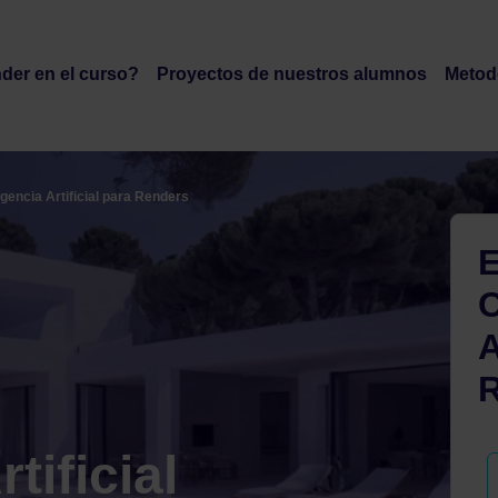
rtual
Bolsa de oportunidades
Valoraciones de alumnos
Becas y 
ender en el curso?
proyectos de nuestros alumnos
meto
Áreas de Formación
Empresas
Galería de alu
igencia Artificial para Renders
E
C
A
tificial