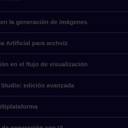
 en la generación de imágenes
 Artificial para archviz
ón en el flujo de visualización
Studio: edición avanzada
ltiplataforma
 de generación con IA