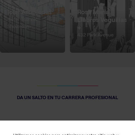
Icíar Arboledas
Rosa María
Llabrés Veguillas
Kiefer Technic
Showroom
+
432 Park Avenue
DA UN SALTO EN TU CARRERA PROFESIONAL