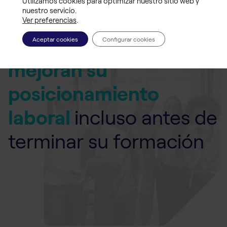
97%
Utilizamos cookies para optimizar nuestro sitio web y
nuestro servicio.
Ver preferencias
.
de nuestros alumnos
Aceptar cookies
Configurar cookies
mejoran su
posicionamiento
laboral
incluso antes de
terminar su formación