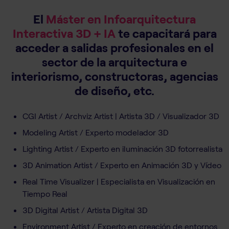
situación. Sin dudas, ¡recomiendo
el programa y la escuela!"
El
Máster en Infoarquitectura
Interactiva 3D + IA
te capacitará para
acceder a salidas profesionales en el
sector de la arquitectura e
interiorismo, constructoras, agencias
de diseño, etc.
CGI Artist / Archviz Artist | Artista 3D / Visualizador 3D
Modeling Artist / Experto modelador 3D
Lighting Artist / Experto en iluminación 3D fotorrealista
3D Animation Artist / Experto en Animación 3D y Vídeo
Real Time Visualizer | Especialista en Visualización en
Tiempo Real
3D Digital Artist / Artista Digital 3D
Environment Artist / Experto en creación de entornos