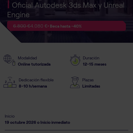
|
Oficial Autodesk 3ds Max y Unreal
Engine
6.800 €
4.080 €
‣ Beca hasta -40%
Modalidad
Duración
Online tutorizada
12-15 meses
Dedicación flexible
Plazas
8-10 h/semana
Limitadas
Inicio
19 octubre 2026 o Inicio inmediato