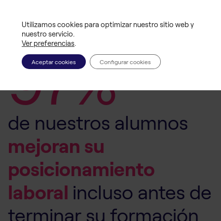
DA UN SALTO EN TU CARRERA PROFESIONAL
Utilizamos cookies para optimizar nuestro sitio web y
nuestro servicio.
Ver preferencias
.
97%
Aceptar cookies
Configurar cookies
de nuestros alumnos
mejoran su
posicionamiento
laboral
incluso antes de
terminar su formación