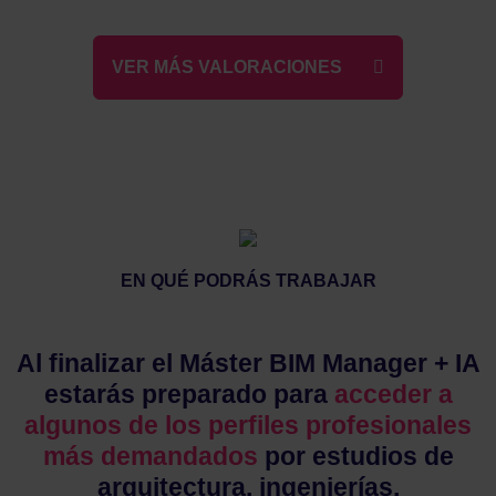
Sara González Peregrina
Arquitecta en Foster + Partners
VER MÁS VALORACIONES
"Empecé el Máster BIM
Manager + IA mientras
terminaba la carrera y pude
compaginarlo también con el
máster habilitante y con mi
primer trabajo."
EN QUÉ PODRÁS TRABAJAR
"La flexibilidad fue fundamental
para organizarme a mi ritmo."
Al finalizar el Máster BIM Manager + IA
estarás preparado para
acceder a
algunos de los perfiles profesionales
más demandados
por estudios de
arquitectura, ingenierías,