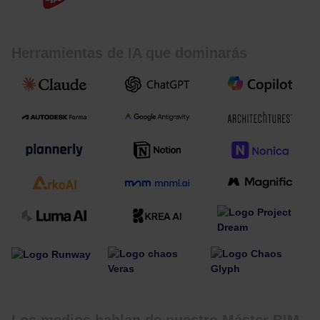
Herramientas de IA que dominarás
Los medios hablan de nuestro Máster BIM