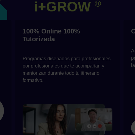
i+GROW
®
100% Online 100%
O
Tutorizada
A
p
Programas diseñados para profesionales
l
por profesionales que te acompañan y
mentorizan durante todo tu itinerario
formativo.