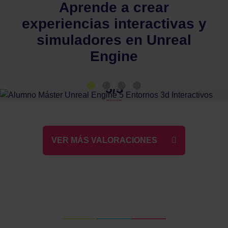
Aprende a crear
experiencias interactivas y
simuladores en Unreal
Engine
5/5
Previous
Next
Hernán Dvojak
Unreal Engine Artist: Cinematics-Environments-
VER MÁS VALORACIONES
Animation-Layout
"Cursé el Máster con Unreal
Engine y terminé encantado y
preparado para el sector."
"Escuela 100% recomendable."