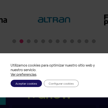
Utilizamos cookies para optimizar nuestro sitio web y
nuestro servicio.
Ver preferencias
.
Metodología
Aceptar cookies
Configurar cookies
®
i+GROW