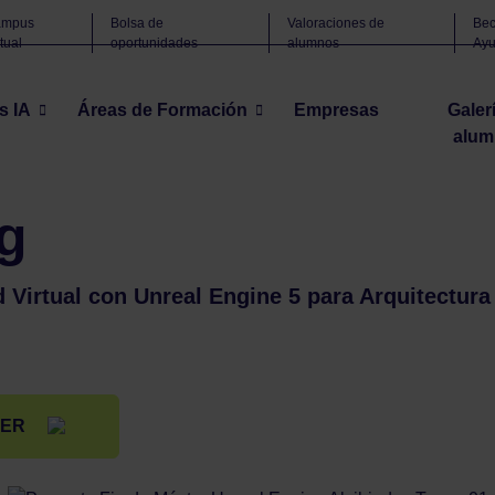
ampus
Bolsa de
Valoraciones de
Bec
rtual
oportunidades
alumnos
Ay
s IA
Áreas de Formación
Empresas
Galer
alum
xury Living
g
 Virtual con Unreal Engine 5 para Arquitectura
TER