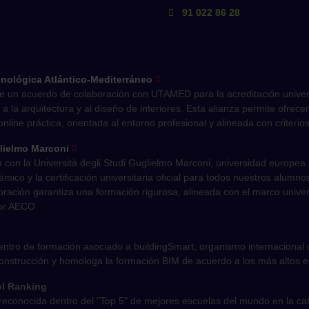
91 022 86 28
nológica Atlántico-Mediterráneo
e un acuerdo de colaboración con UTAMED para la acreditación univer
ada a la arquitectura y al diseño de interiores. Esta alianza permite ofr
ine práctica, orientada al entorno profesional y alineada con criterios 
glielmo Marconi
con la Università degli Studi Guglielmo Marconi, universidad europea 
mico y la certificación universitaria oficial para todos nuestros alu
ración garantiza una formación rigurosa, alineada con el marco univer
tor AECO.
ntro de formación asociado a buildingSmart, organismo internacional qu
 construcción y homologa la formación BIM de acuerdo a los más altos e
ol Ranking
reconocida dentro del "Top 5" de mejores escuelas del mundo en la cat