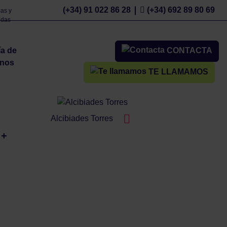
(+34) 91 022 86 28
(+34) 692 89 80 69
as y
udas
ía de
CONTACTA
nos
TE LLAMAMOS
Alcibiades Torres
 +