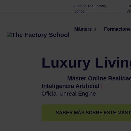
Blog de The Factory
C
School
Vi
Másters
Formacione
The Factory School
Galeria de alumnos
Lu
>
>
Luxury Livin
Máster
Máster Online Realidad
Inteligencia Artificial
|
Oficial Unreal Engine
SABER MÁS SOBRE ESTE MÁS