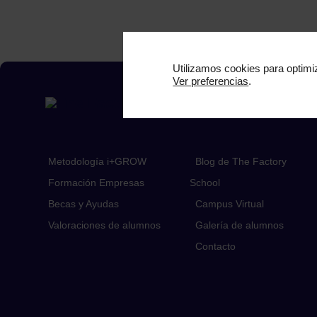
Utilizamos cookies para optimiz
Ver preferencias
.
Metodología i+GROW
Blog de The Factory
Formación Empresas
School
Becas y Ayudas
Campus Virtual
Valoraciones de alumnos
Galería de alumnos
Contacto