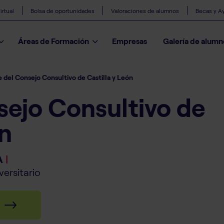
rtual
Bolsa de oportunidades
Valoraciones de alumnos
Becas y A
Áreas de Formación
Empresas
Galería de alumn
 del Consejo Consultivo de Castilla y León
sejo Consultivo de
ón
A
|
versitario