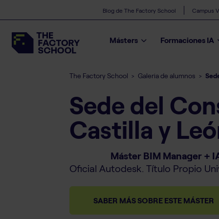
Blog de The Factory School
Campus Vi
Másters
Formaciones IA
The Factory School
Galeria de alumnos
Sede
>
>
Sede del Con
Castilla y Le
Máster
Máster BIM Manager + I
Oficial Autodesk. Título Propio Uni
SABER MÁS SOBRE ESTE MÁSTER