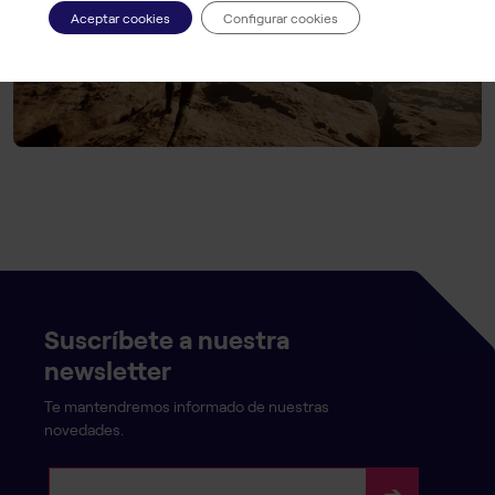
Aceptar cookies
Configurar cookies
Suscríbete a nuestra
newsletter
Te mantendremos informado de nuestras
novedades.