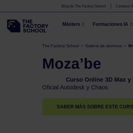
Blog de The Factory School
Campus Vi
Másters
Formaciones IA
The Factory School
Galeria de alumnos
Mo
>
>
Moza’be
Curso
Curso Online 3D Max y V
Oficial Autodesk y Chaos
SABER MÁS SOBRE ESTE CUR