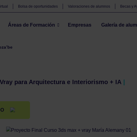
rtual
Bolsa de oportunidades
Valoraciones de alumnos
Becas y 
Áreas de Formación
Empresas
Galería de alu
za’be
ray para Arquitectura e Interiorismo + IA
|
SO