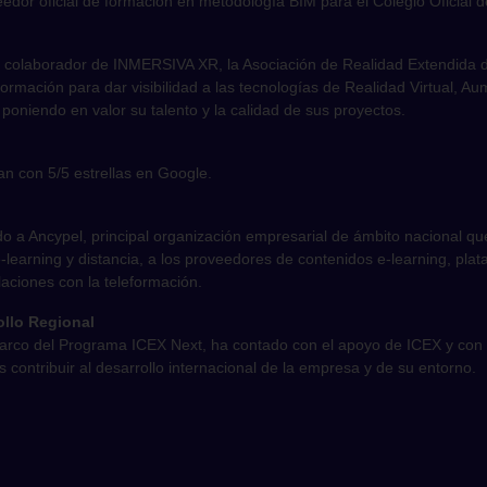
edor oficial de formación en metodología BIM para el Colegio Oficial d
 colaborador de INMERSIVA XR, la Asociación de Realidad Extendida d
 formación para dar visibilidad a las tecnologías de Realidad Virtual, A
 poniendo en valor su talento y la calidad de sus proyectos.
n con 5/5 estrellas en Google.
o a Ancypel, principal organización empresarial de ámbito nacional qu
learning y distancia, a los proveedores de contenidos e-learning, pla
laciones con la teleformación.
llo Regional
marco del Programa ICEX Next, ha contado con el apoyo de ICEX y con 
s contribuir al desarrollo internacional de la empresa y de su entorno.