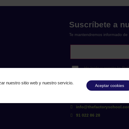
Suscríbete a nu
Te mantendremos informado de 
ar nuestro sitio web y nuestro servicio.
Aceptar cookies
Calle de Méndez Álvaro, 2
info@thefactoryschool.co
91 022 86 28