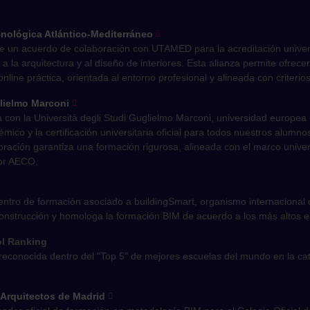
nológica Atlántico-Mediterráneo
e un acuerdo de colaboración con UTAMED para la acreditación univer
ada a la arquitectura y al diseño de interiores. Esta alianza permite ofr
ine práctica, orientada al entorno profesional y alineada con criterios 
glielmo Marconi
con la Università degli Studi Guglielmo Marconi, universidad europea 
mico y la certificación universitaria oficial para todos nuestros alu
ración garantiza una formación rigurosa, alineada con el marco univer
tor AECO.
ntro de formación asociado a buildingSmart, organismo internacional qu
 construcción y homologa la formación BIM de acuerdo a los más altos e
ol Ranking
reconocida dentro del "Top 5" de mejores escuelas del mundo en la cat
 Arquitectos de Madrid