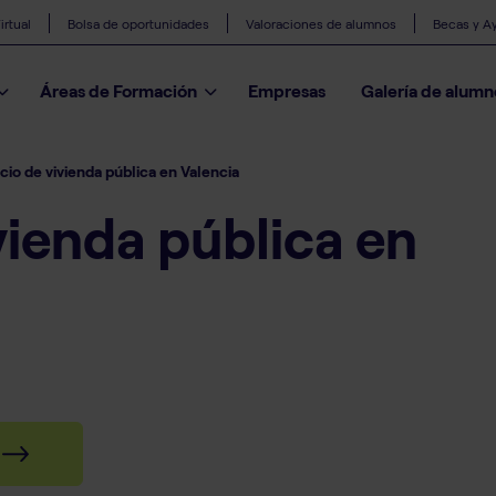
rtual
Bolsa de oportunidades
Valoraciones de alumnos
Becas y A
Áreas de Formación
Empresas
Galería de alumn
icio de vivienda pública en Valencia
ivienda pública en