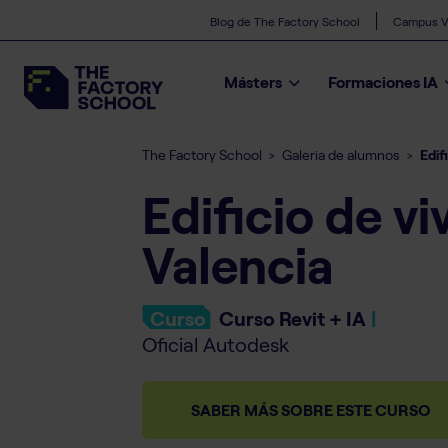
Blog de The Factory School
Campus Vi
Másters
Formaciones IA
The Factory School
Galeria de alumnos
Edif
>
>
Edificio de v
Valencia
Curso
Curso Revit + IA
|
Oficial Autodesk
SABER MÁS SOBRE ESTE CURSO