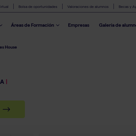
rtual
Bolsa de oportunidades
Valoraciones de alumnos
Becas y A
Áreas de Formación
Empresas
Galería de alumn
es House
IA
|