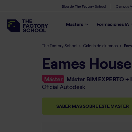
Blog de The Factory School
Campus Vi
Másters
Formaciones IA
The Factory School
Galeria de alumnos
Eam
>
>
Eames House
Máster
Máster BIM EXPERTO + 
Oficial Autodesk
SABER MÁS SOBRE ESTE MÁSTER