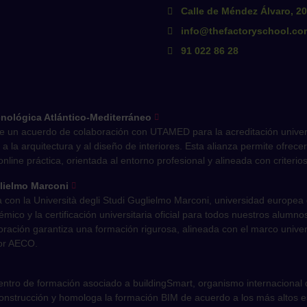
Calle de Méndez Álvaro, 2
info@thefactoryschool.co
91 022 86 28
nológica Atlántico-Mediterráneo
e un acuerdo de colaboración con UTAMED para la acreditación univer
ada a la arquitectura y al diseño de interiores. Esta alianza permite ofr
ine práctica, orientada al entorno profesional y alineada con criterios 
glielmo Marconi
con la Università degli Studi Guglielmo Marconi, universidad europea 
mico y la certificación universitaria oficial para todos nuestros alu
ración garantiza una formación rigurosa, alineada con el marco univer
tor AECO.
ntro de formación asociado a buildingSmart, organismo internacional qu
 construcción y homologa la formación BIM de acuerdo a los más altos e