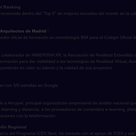
ol Ranking
reconocida dentro del "Top 5" de mejores escuelas del mundo en la cat
 Arquitectos de Madrid
edor oficial de formación en metodología BIM para el Colegio Oficial d
 colaborador de INMERSIVA XR, la Asociación de Realidad Extendida d
 formación para dar visibilidad a las tecnologías de Realidad Virtual, A
 poniendo en valor su talento y la calidad de sus proyectos.
n con 5/5 estrellas en Google.
o a Ancypel, principal organización empresarial de ámbito nacional qu
learning y distancia, a los proveedores de contenidos e-learning, pla
laciones con la teleformación.
llo Regional
marco del Programa ICEX Next, ha contado con el apoyo de ICEX y con 