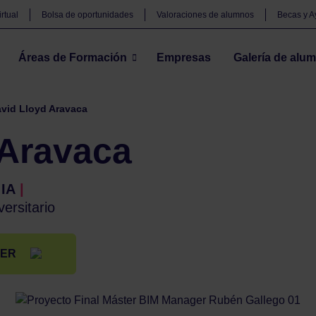
rtual
Bolsa de oportunidades
Valoraciones de alumnos
Becas y 
Áreas de Formación
Empresas
Galería de alu
vid Lloyd Aravaca
 Aravaca
 IA
|
versitario
TER