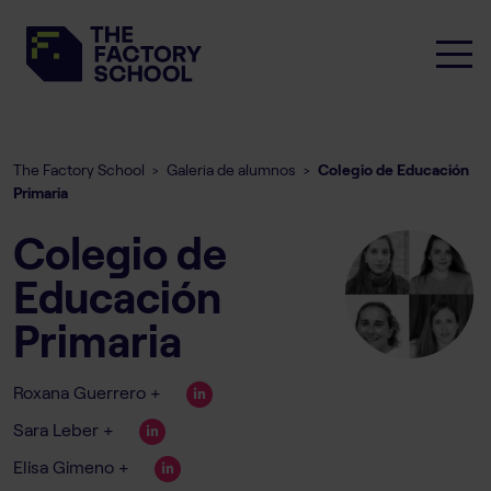
The Factory School
Galeria de alumnos
Colegio de Educación
>
>
Primaria
Colegio de
Educación
Primaria
Roxana Guerrero +
Sara Leber +
Elisa Gimeno +