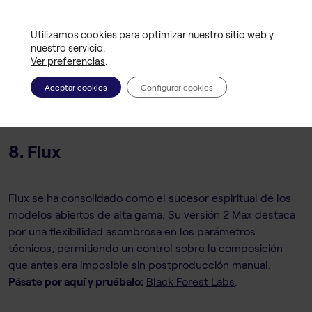
Utilizamos cookies para optimizar nuestro sitio web y
nuestro servicio.
Ver preferencias
.
Aceptar cookies
Configurar cookies
Edición mágica con Canva IA
8. Flux
Flux se ha consolidado como el sucesor espiritual de los
modelos abiertos de alta gama. Su versión 2 Max destaca
por una flexibilidad asombrosa en los parámetros
técnicos, permitiendo un control sobre la composición
que antes era imposible sin postproducción manual.
Pásate por aquí y pruébalo:
Black Forest Labs
.