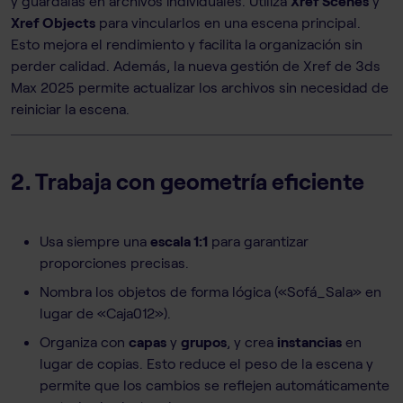
y guárdalas en archivos individuales. Utiliza
Xref Scenes
y
Xref Objects
para vincularlos en una escena principal.
Esto mejora el rendimiento y facilita la organización sin
perder calidad. Además, la nueva gestión de Xref de 3ds
Max 2025 permite actualizar los archivos sin necesidad de
reiniciar la escena.
2. Trabaja con geometría eficiente
Usa siempre una
escala 1:1
para garantizar
proporciones precisas.
Nombra los objetos de forma lógica («Sofá_Sala» en
lugar de «Caja012»).
Organiza con
capas
y
grupos
, y crea
instancias
en
lugar de copias. Esto reduce el peso de la escena y
permite que los cambios se reflejen automáticamente