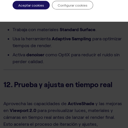
Aceptar cookies
Configurar cookies
Desde su integración con 3ds Max,
Arnold Renderer
ha
mejorado significativamente:
Trabaja con materiales
Standard Surface
.
Usa la herramienta
Adaptive Sampling
para optimizar
tiempos de render.
Activa
denoiser
como OptiX para reducir el ruido sin
perder calidad.
12. Prueba y ajusta en tiempo real
Aprovecha las capacidades de
ActiveShade
y las mejoras
en
Viewport 2.0
para previsualizar luces, materiales y
cámaras en tiempo real antes de lanzar el render final.
Esto acelera el proceso de iteración y ajustes,