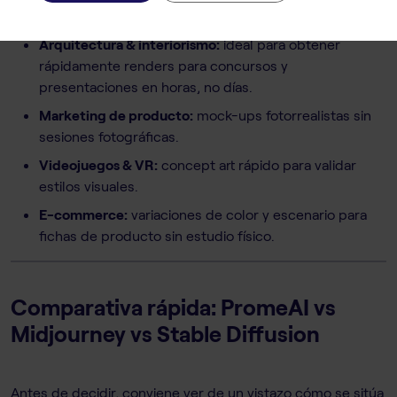
profesionales relacionados con la imagen y el diseño:
Arquitectura & interiorismo:
ideal para obtener
rápidamente renders para concursos y
presentaciones en horas, no días.
Marketing de producto:
mock-ups fotorrealistas sin
sesiones fotográficas.
Videojuegos & VR:
concept art rápido para validar
estilos visuales.
E-commerce:
variaciones de color y escenario para
fichas de producto sin estudio físico.
Comparativa rápida: PromeAI vs
Midjourney vs Stable Diffusion
Antes de decidir, conviene ver de un vistazo cómo se sitúa