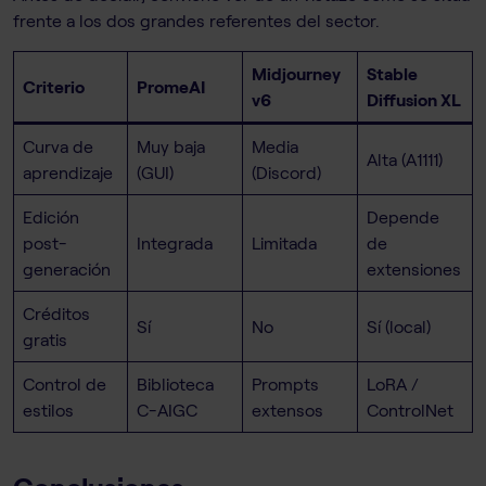
frente a los dos grandes referentes del sector.
Midjourney
Stable
Criterio
PromeAI
v6
Diffusion XL
Curva de
Muy baja
Media
Alta (A1111)
aprendizaje
(GUI)
(Discord)
Edición
Depende
post-
Integrada
Limitada
de
generación
extensiones
Créditos
Sí
No
Sí (local)
gratis
Control de
Biblioteca
Prompts
LoRA /
estilos
C-AIGC
extensos
ControlNet