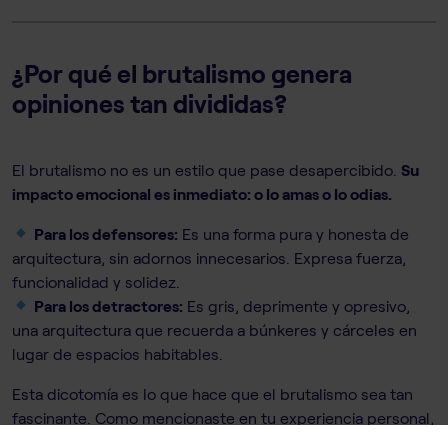
¿Por qué el brutalismo genera
opiniones tan divididas?
El brutalismo no es un estilo que pase desapercibido.
Su
impacto emocional es inmediato: o lo amas o lo odias.
Para los defensores:
Es una forma pura y honesta de
arquitectura, sin adornos innecesarios. Expresa fuerza,
funcionalidad y solidez.
Para los detractores:
Es gris, deprimente y opresivo,
una arquitectura que recuerda a búnkeres y cárceles en
lugar de espacios habitables.
Esta dicotomía es lo que hace que el brutalismo sea tan
fascinante. Como mencionaste en tu experiencia personal,
genera tanto admiración como rechazo, y esa