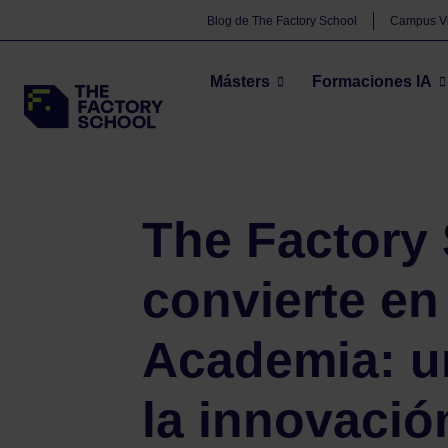
Blog de The Factory School
Campus Vi
Másters
Formaciones IA
The Factory School
BIM
The Factory School se c
>
>
The Factory
convierte en
Academia: u
la innovació