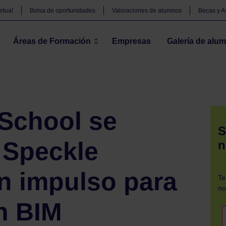
rtual
Bolsa de oportunidades
Valoraciones de alumnos
Becas y 
Áreas de Formación
Empresas
Galería de alu
onvierte en Speckle Academia: un impulso para la innovación BIM
 School se
S
 Speckle
n
n impulso para
Te
no
n BIM