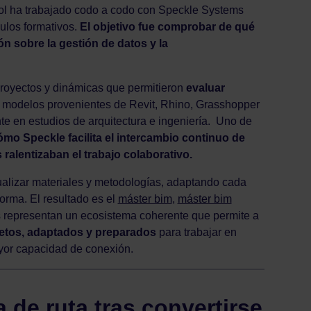
ol ha trabajado codo a codo con Speckle Systems
dulos formativos.
El objetivo fue comprobar de qué
n sobre la gestión de datos y la
 proyectos y dinámicas que permitieron
evaluar
modelos provenientes de Revit, Rhino, Grasshopper
te en estudios de arquitectura e ingeniería. Uno de
ómo Speckle facilita el intercambio continuo de
ralentizaban el trabajo colaborativo.
ualizar materiales y metodologías, adaptando cada
forma. El resultado es el
máster bim
,
máster bim
s representan un ecosistema coherente que permite a
letos, adaptados y preparados
para trabajar en
yor capacidad de conexión.
 de ruta tras convertirse