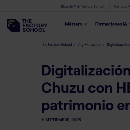
Blog de The Factory School
Campus Vi
Másters
Formaciones IA
The Factory School
Vr y Metaverso
Digitalizació
>
>
Digitalizació
Chuzu con HB
patrimonio e
11 SEPTIEMBRE, 2025