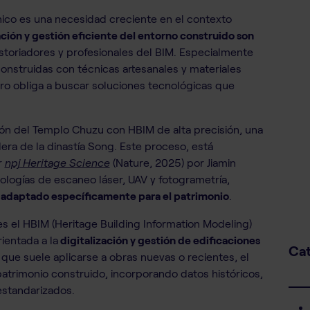
ónico es una necesidad creciente en el contexto
ón y gestión eficiente del entorno construido son
istoriadores y profesionales del BIM. Especialmente
onstruidas con técnicas artesanales y materiales
oro obliga a buscar soluciones tecnológicas que
ción del Templo Chuzu con HBIM de alta precisión, una
era de la dinastía Song. Este proceso, está
r
npj Heritage Science
(Nature, 2025) por Jiamin
logías de escaneo láser, UAV y fotogrametría,
 adaptado específicamente para el patrimonio
.
 el HBIM (Heritage Building Information Modeling)
ientada a la
digitalización y gestión de edificaciones
Cat
, que suele aplicarse a obras nuevas o recientes, el
patrimonio construido, incorporando datos históricos,
estandarizados.