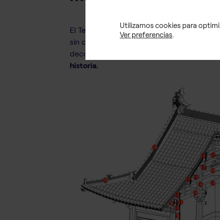
Utilizamos cookies para optimiz
El Templo Chuzu representa un reto signifi
Ver preferencias
.
sin clavos, mediante ensamblajes milenar
decorativo, este edificio exige
una digital
historia.