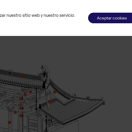
ar nuestro sitio web y nuestro servicio.
cativo desde el punto de vista técnico. Construido
Aceptar cookies
ios como el sistema
puzuo
, y cargado de simbolismo
ización que respete tanto su geometría como su