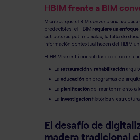
HBIM frente a BIM conv
Mientras que el BIM convencional se basa 
predecibles, el HBIM
requiere un enfoque 
estructuras patrimoniales, la falta de doc
información contextual hacen del HBIM una
El HBIM se está consolidando como una he
La
restauración
y
rehabilitación
arquit
La
educación
en programas de arquite
La
planificación
del mantenimiento a l
La
investigación
histórica y estructural
El desafío de digital
madera tradicional c