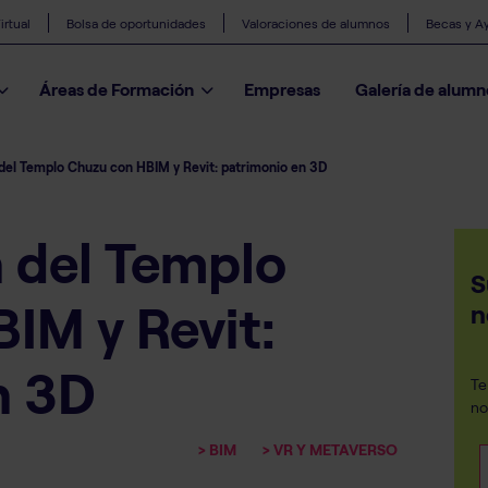
rtual
Bolsa de oportunidades
Valoraciones de alumnos
Becas y A
Áreas de Formación
Empresas
Galería de alumn
n del Templo Chuzu con HBIM y Revit: patrimonio en 3D
n del Templo
S
IM y Revit:
n
n 3D
Te
no
> BIM
> VR Y METAVERSO