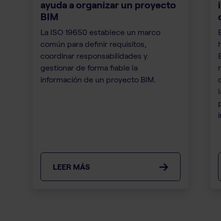
ayuda a organizar un proyecto
BIM
La ISO 19650 establece un marco
común para definir requisitos,
coordinar responsabilidades y
gestionar de forma fiable la
información de un proyecto BIM.
i
LEER MÁS