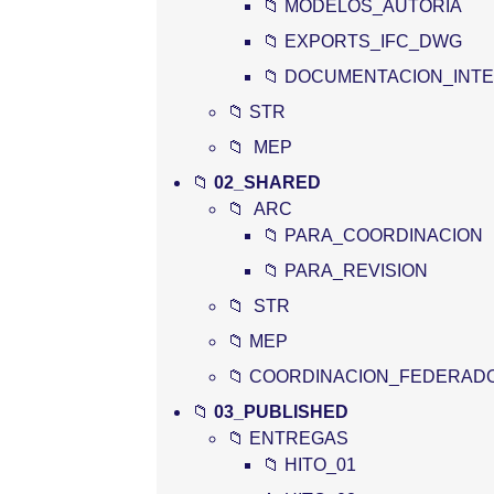
📁 MODELOS_AUTORIA
📁 EXPORTS_IFC_DWG
📁 DOCUMENTACION_INT
📁 STR
📁 MEP
📁
02_SHARED
📁 ARC
📁 PARA_COORDINACION
📁 PARA_REVISION
📁 STR
📁 MEP
📁 COORDINACION_FEDERAD
📁
03_PUBLISHED
📁 ENTREGAS
📁 HITO_01