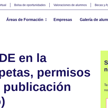
rtual
Bolsa de oportunidades
Valoraciones de alumnos
Becas y 
Áreas de Formación
Empresas
Galería de alu
ctica: carpetas, permisos y estados de publicación (con ejemplo)
DE en la
S
rpetas, permisos
n
 publicación
Te
no
)