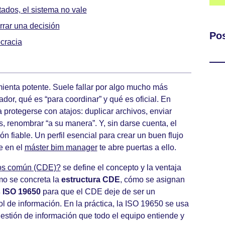
ados, el sistema no vale
rrar una decisión
Pos
ocracia
ienta potente. Suele fallar por algo mucho más
dor, qué es “para coordinar” y qué es oficial. En
protegerse con atajos: duplicar archivos, enviar
s, renombrar “a su manera”. Y, sin darse cuenta, el
n fiable. Un perfil esencial para crear un buen flujo
e en el
máster bim manager
te abre puertas a ello.
tos común (CDE)?
se define el concepto y la ventaja
ómo se concreta la
estructura CDE
, cómo se asignan
 ISO 19650
para que el CDE deje de ser un
l de información. En la práctica, la ISO 19650 se usa
estión de información que todo el equipo entiende y