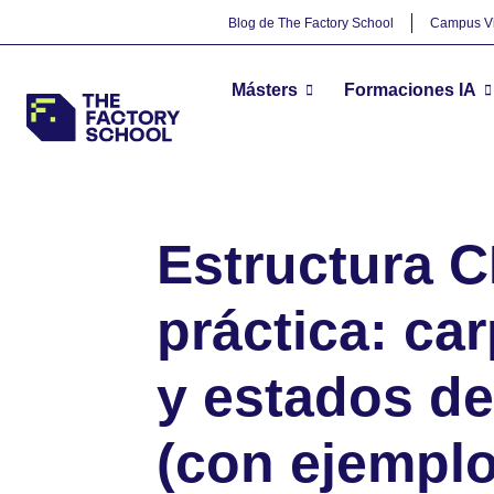
Blog de The Factory School
Campus Vi
Másters
Formaciones IA
The Factory School
BIM
Estructura CDE en la prá
>
>
Estructura C
práctica: ca
y estados de
(con ejemplo