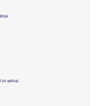
ERNA
O
(si aplica)