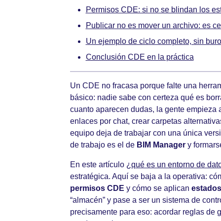
Permisos CDE: si no se blindan los est
Publicar no es mover un archivo: es ce
Un ejemplo de ciclo completo, sin bur
Conclusión CDE en la práctica
Un CDE no fracasa porque falte una herram
básico: nadie sabe con certeza qué es borra
cuanto aparecen dudas, la gente empieza a 
enlaces por chat, crear carpetas alternativa
equipo deja de trabajar con una única versió
de trabajo es el de
BIM Manager
y formars
En este artículo
¿qué es un entorno de da
estratégica. Aquí se baja a la operativa: c
permisos CDE
y cómo se aplican
estados
“almacén” y pase a ser un sistema de contro
precisamente para eso: acordar reglas de g