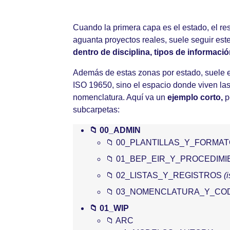
Cuando la primera capa es el estado, el re
aguanta proyectos reales, suele seguir est
dentro de disciplina, tipos de informació
Además de estas zonas por estado, suele e
ISO 19650, sino el espacio donde viven las 
nomenclatura. Aquí va un
ejemplo corto,
po
subcarpetas:
📁 00_ADMIN
📁 00_PLANTILLAS_Y_FORMA
📁 01_BEP_EIR_Y_PROCEDIM
📁 02_LISTAS_Y_REGISTROS
(
📁 03_NOMENCLATURA_Y_CO
📁 01_WIP
📁 ARC