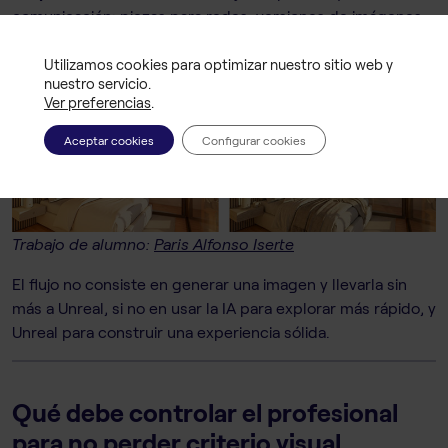
comunicación: piezas para redes, versiones de imágenes,
adaptación de formatos, textos de presentación,
storyboards, edición visual o recursos de apoyo para
Utilizamos cookies para optimizar nuestro sitio web y
nuestro servicio.
explicar el proyecto.
Ver preferencias
.
Aceptar cookies
Configurar cookies
Trabajo de alumno:
Paris Alfonso Iserte
El flujo no consiste en generar una imagen y llevarla sin
más a Unreal, si no en usar la IA para explorar más rápido, y
Unreal para construir una experiencia sólida.
Qué debe controlar el profesional
para no perder criterio visual