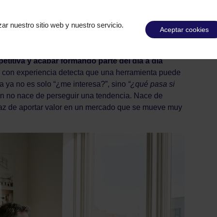
procesos internos y formas de coordinación. Jose
o que hacer su propio proceso de reconversión
ar nuestro sitio web y nuestro servicio.
Aceptar cookies
rcibe algo parecido.
rque ambas tecnologías comparten algo importante:
itiva y acabar formando parte del día a día
 con experiencia detecta que una herramienta puede
a ya no es solo “¿me interesa?”, sino
“¿qué pasa si
ón no nace de perseguir una tendencia. Nace de
apaz de aportar valor en un mercado que se mueve muy