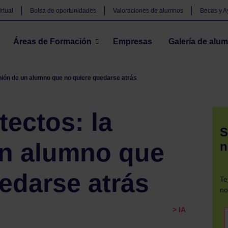
rtual
Bolsa de oportunidades
Valoraciones de alumnos
Becas y 
Áreas de Formación
Empresas
Galería de alu
inión de un alumno que no quiere quedarse atrás
tectos: la
S
un alumno que
n
edarse atrás
Te
no
> IA