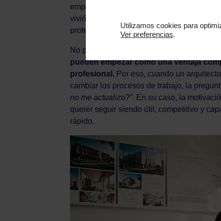
empezó a ganar peso en ofertas laborales, 
vivió ese cambio en primera persona y tuv
Utilizamos cookies para optimiz
profesional, con la inteligencia artificial pe
Ver preferencias
.
No porque IA y BIM sean lo mismo, sino po
pueden empezar como una ventaja compet
profesional.
Por eso, cuando un arquitecto
cambiar los procesos de trabajo, la pregunt
no me actualizo?”.
En su caso, la motivaci
querer seguir siendo útil, competitivo y c
rápido.