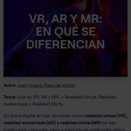
Autor:
Juan Ignacio Pascual «Jota»
Tema:
Qué es VR, AR y MR, o Realidad Virtual, Realidad
Aumentada y Realidad Mixta
En la era digital actual, términos como
realidad virtual (VR),
realidad aumentada (AR) y realidad mixta (MR)
se han
vuelto muy comunes, pero a menudo se confunden entre