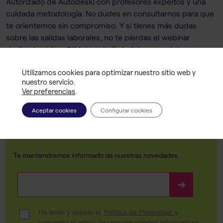
Autorizado de Autodesk) con profesores expertos y una
cuidada metodología. No dudes en consultarnos para que
te orientemos sin compromiso. Y si tienes más dudas
sobre las salidas laborales, no te pierdas el webinar
dedicado al área BIM de este 5 de febrero o el de
Visualización Arquitectónica de este 6 de febrero. Pídenos
Utilizamos cookies para optimizar nuestro sitio web y
el enlace en
info@thefactoryschool.com
.
nuestro servicio.
Ver preferencias
.
Aceptar cookies
Configurar cookies
Suscríbete a nuestra newsletter
Te mantendremos informado de nuestras novedades.