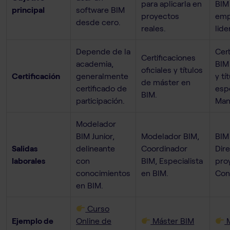
para aplicarla en
BIM
principal
software BIM
proyectos
emp
desde cero.
reales.
lide
Depende de la
Cert
Certificaciones
academia,
BIM
oficiales y títulos
Certificación
generalmente
y tí
de máster en
certificado de
espe
BIM.
participación.
Man
Modelador
BIM Junior,
Modelador BIM,
BIM
Salidas
delineante
Coordinador
Dir
laborales
con
BIM, Especialista
pro
conocimientos
en BIM.
Con
en BIM.
Curso
Ejemplo de
Online de
Máster BIM
M