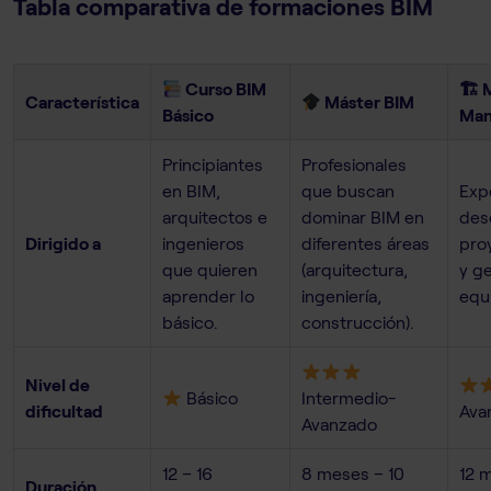
Tabla comparativa de formaciones BIM
Curso BIM
🏗 
Característica
Máster BIM
Básico
Man
Principiantes
Profesionales
en BIM,
que buscan
Exp
arquitectos e
dominar BIM en
des
Dirigido a
ingenieros
diferentes áreas
pro
que quieren
(arquitectura,
y g
aprender lo
ingeniería,
equ
básico.
construcción).
Nivel de
Básico
Intermedio-
dificultad
Ava
Avanzado
12 – 16
8 meses – 10
12 
Duración