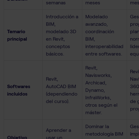
semanas
meses
mes
Introducción a
Modelado
Ges
BIM,
avanzado,
pro
Temario
modelado 3D
coordinación
plan
principal
en Revit,
BIM,
nor
conceptos
interoperabilidad
lid
básicos.
entre softwares.
equ
Revit,
Revi
Navisworks,
Revit,
Nav
Archicad,
Softwares
AutoCAD BIM
360
Dynamo,
incluidos
(dependiendo
her
InfraWorks,
del curso).
de 
otros según el
pro
máster.
Dominar la
Gest
Aprender a
metodología BIM
imp
Objetivo
usar un