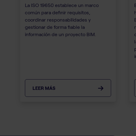
La ISO 19650 establece un marco
común para definir requisitos,
coordinar responsabilidades y
gestionar de forma fiable la
información de un proyecto BIM.
i
LEER MÁS