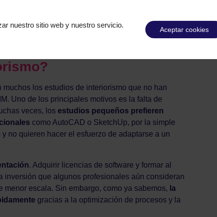
unicación. Esto es especialmente útil en proyectos
les, donde se requiera la intervención de múltiples
ar nuestro sitio web y nuestro servicio.
Aceptar cookies
M aún no está plenamente
iorismo?
n muchos los estudios de interiorismo que no han
 Uno de los principales motivos es la falta de
Muchas veces, los
estudios pequeños prefieren
icionales
como AutoCAD o SketchUp, por la simple
 y no quieren hacer el esfuerzo de adaptarse a un
entación
. Adquirir licencias de software y formar al
 inversión que algunos profesionales aún consideran
de menor escala. Sin embargo, como ya sabemos,
la
pidamente
gracias a la optimización de procesos y la