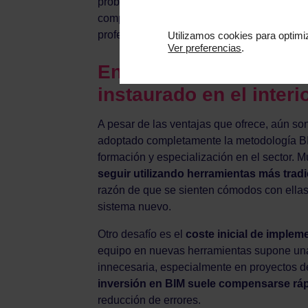
problemas de coordinación y mejora la com
complejos, como hoteles o centros comercia
profesionales.
Utilizamos cookies para optimiz
Ver preferencias
.
Entonces, ¿por qué BI
instaurado en el inter
A pesar de las ventajas que ofrece, aún so
adoptado completamente la metodología BIM.
formación y especialización en el sector. 
seguir utilizando herramientas más trad
razón de que se sienten cómodos con ellas
sistema nuevo.
Otro desafío es el
coste inicial de implem
equipo en nuevas herramientas supone una
innecesaria, especialmente en proyectos 
inversión en BIM suele compensarse rá
reducción de errores.