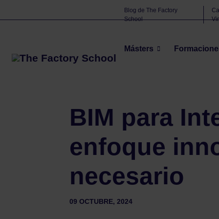
Blog de The Factory
C
School
Vi
Másters
Formacione
The Factory School
BIM
BIM para Interiorismo: 
>
>
BIM para Int
enfoque inn
necesario
09 OCTUBRE, 2024