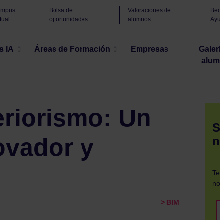
ampus
Bolsa de
Valoraciones de
Bec
rtual
oportunidades
alumnos
Ay
s IA
Áreas de Formación
Empresas
Galer
alum
Un enfoque innovador y necesario
eriorismo: Un
S
ovador y
n
Te
no
> BIM