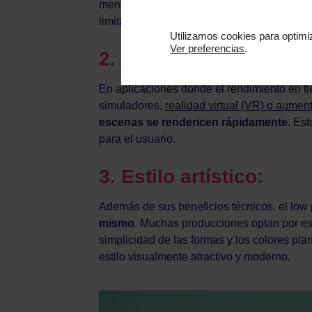
menos espacio en la memoria. Esto los hac
limitaciones de hardware, como smartphone
Utilizamos cookies para optimiz
Ver preferencias
.
2.
Rendimiento en tiem
En aplicaciones donde el rendimiento en ti
simuladores,
realidad virtual (VR) o aumen
escenas se rendericen rápidamente
. Est
para el usuario.
3.
Estilo artístico
:
Además de sus beneficios técnicos, el low 
mismo
. Muchas producciones optan por este
simplicidad de las formas y los colores pla
estilo visualmente atractivo y moderno.