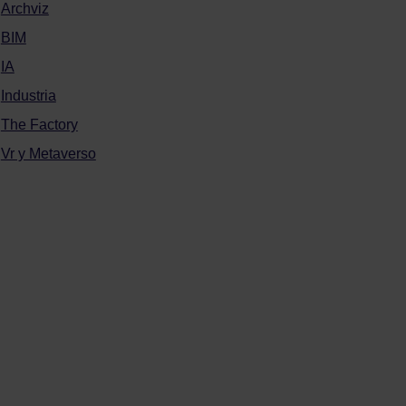
Archviz
BIM
IA
Industria
The Factory
Vr y Metaverso