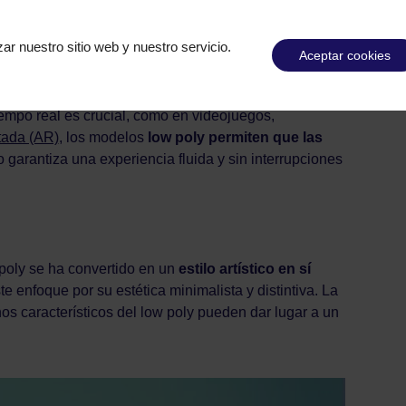
e ideales para su uso en dispositivos con
s, tablets y consolas de videojuegos.
ar nuestro sitio web y nuestro servicio.
Aceptar cookies
po real
:
empo real es crucial, como en videojuegos,
tada (AR)
, los modelos
low poly permiten que las
o garantiza una experiencia fluida y sin interrupciones
poly se ha convertido en un
estilo artístico en sí
 enfoque por su estética minimalista y distintiva. La
nos característicos del low poly pueden dar lugar a un