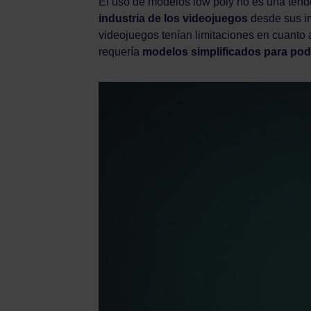
El uso de modelos low poly no es una tend
industria de los videojuegos
desde sus in
videojuegos tenían limitaciones en cuanto
requería
modelos simplificados para pod