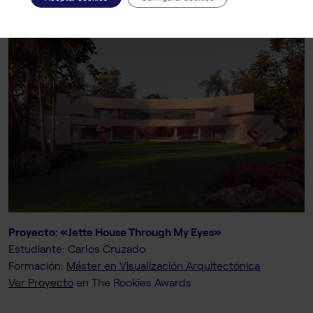
Proyecto: «Jette House Through My Eyes»
Estudiante: Carlos Cruzado
Formación:
Máster en Visualización Arquitectónica
Ver Proyecto
en The Rookies Awards