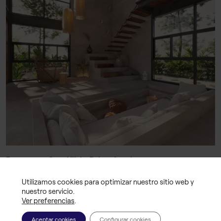
Proyecto: «Casa Hilal – Balzar Arquitectos»
Estudiante: Dmytro Gedz
Utilizamos cookies para optimizar nuestro sitio web y
Formación:
Máster en Visualización Arquitectónica
nuestro servicio.
Ver Proyecto
en The Rookies Awards
Ver preferencias
.
Aceptar cookies
Configurar cookies