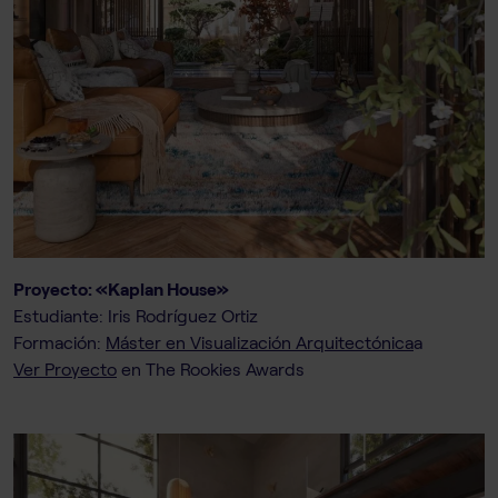
Proyecto: «Kaplan House»
Estudiante: Iris Rodríguez Ortiz
Formación:
Máster en Visualización Arquitectónica
a
Ver Proyecto
en The Rookies Awards