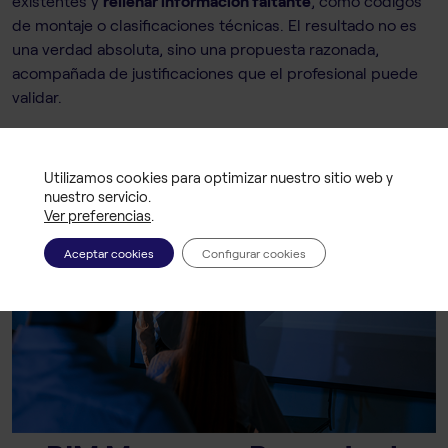
existentes y
rellenar información faltante
, como códigos
de montaje o clasificaciones técnicas. El resultado no es
una verdad absoluta, sino una propuesta razonada,
acompañada de justificaciones que el profesional puede
validar.
Utilizamos cookies para optimizar nuestro sitio web y
nuestro servicio.
Ver preferencias
.
Aceptar cookies
Configurar cookies