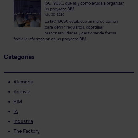
ISO 19650: qué es y cómo ayuda a organizar
un proyecto BIM
julio 30, 2026
La ISO 19650 establece un marco común
para definir requisitos, coordinar
responsabilidades y gestionar de forma
fiable la información de un proyecto BIM.
Categorías
Alumnos
Archviz
BIM
IA
Industria
The Factory