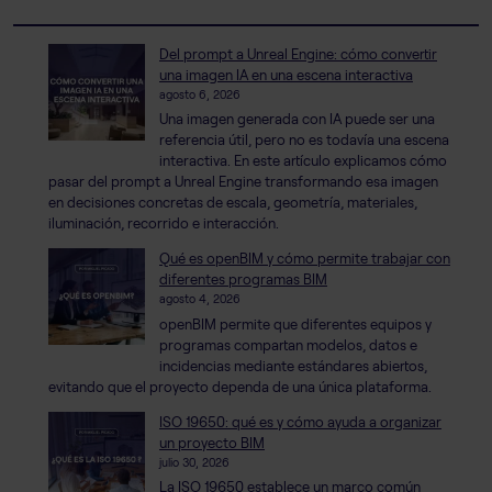
Del prompt a Unreal Engine: cómo convertir
una imagen IA en una escena interactiva
agosto 6, 2026
Una imagen generada con IA puede ser una
referencia útil, pero no es todavía una escena
interactiva. En este artículo explicamos cómo
pasar del prompt a Unreal Engine transformando esa imagen
en decisiones concretas de escala, geometría, materiales,
iluminación, recorrido e interacción.
Qué es openBIM y cómo permite trabajar con
diferentes programas BIM
agosto 4, 2026
openBIM permite que diferentes equipos y
programas compartan modelos, datos e
incidencias mediante estándares abiertos,
evitando que el proyecto dependa de una única plataforma.
ISO 19650: qué es y cómo ayuda a organizar
un proyecto BIM
julio 30, 2026
La ISO 19650 establece un marco común