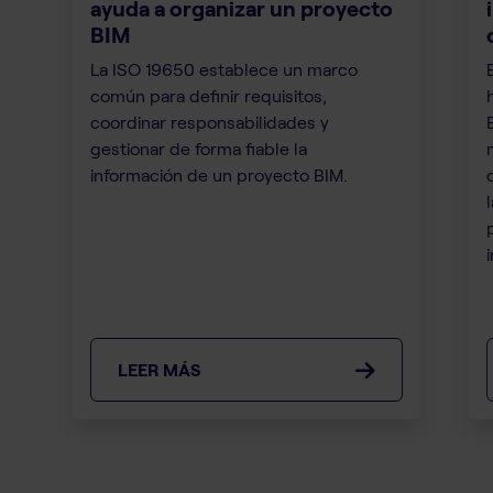
ayuda a organizar un proyecto
BIM
La ISO 19650 establece un marco
común para definir requisitos,
coordinar responsabilidades y
gestionar de forma fiable la
información de un proyecto BIM.
i
LEER MÁS